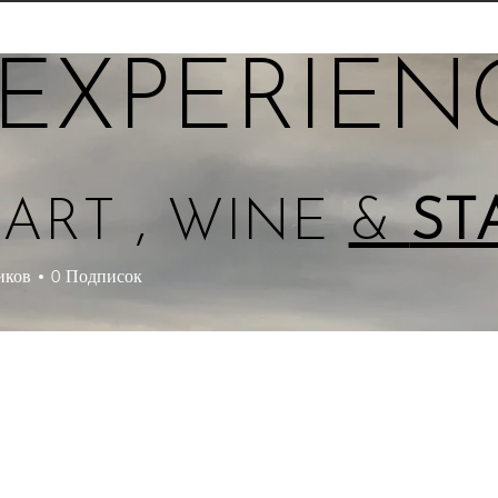
EXPERIEN
ART , WINE
&
ST
иков
0
Подписок